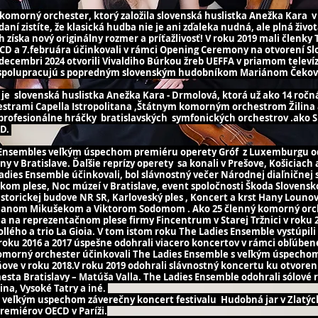
komorný orchester, ktorý založila slovenská huslistka Anežka Kara 
ní zistíte, že klasická hudba nie je ani zďaleka nudná, ale plná život
íska nový originálny rozmer a príťažlivosť! V roku 2019 mali členky
OECD a 7.februára účinkovali v rámci Opening Ceremony na otvorení 
 decembri 2024 otvorili Vivaldiho Búrkou žreb UEFFA v priamom telev
e spolupracujú s popredným slovenským hudobníkom Mariánom Čekov
 slovenská huslistka Anežka Kara - Drmolová, ktorá už ako 14 ročná
hestrami Capella Istropolitana ,Štátnym komorným orchestrom Žilina
profesionálne hráčky bratislavských symfonických orchestrov .ako S
ND.
s Ensembles veľkým úspechom premiéru operety Gróf z Luxemburgu od
y v Bratislave. Ďaľšie reprízy operety sa konali v Prešove, Košiciac
dies Ensemble účinkovali, bol slávnostný večer Národnej diaľničnej 
skom plese, Noc múzeí v Bratislave, event spoločnosti Škoda Slovensk
orickej budove NR SR, Karloveský ples , Koncert a krst Hany Lounov
 Alanom Mikušekom a Viktorom Sodomom . Ako 25 členný komorný orch
 na reprezentačnom plese firmy Fincentrum v Starej Tržnici v roku 20
ollého a trio La Gioia. V tom istom roku The Ladies Ensemble vystúpil
oku 2016 a 2017 úspešne odohrali viacero koncertov v rámci obľúben
 komorný orchester účinkovali The Ladies Ensemble s veľkým úspech
ove v roku 2018.V roku 2019 odohrali slávnostný koncertu ku otvoreni
sta Bratislavy – Matúša Valla. The Ladies Ensemble odohrali sólové 
ina, Vysoké Tatry a iné.
s veľkým uspechom záverečny koncert festivalu Hudobná jar v Zlatýc
remiérov OECD v Paríži.