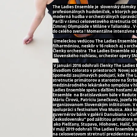
The Ladies Ensemble je slovenský dámsky 
profesionálnych hudobníčok, v ktorých poda
moderná hudba v orchestrálnych úpravách z
Paríži v rámci celosvetového stretnutia 
Zimnej Olympiáde v Miláne v Taliansku . V
do celého sveta ! Momentálne intenzívn
Umeleckou vedúcou The Ladies Ensemble je
filharmóniou, neskôr v 16 rokoch aj s orc
Členky orchestra The Ladies Ensemble sú 
Slovenského rozhlasu, orchester opery S
V januári 2016 odohrali členky The Ladie
divadlom Colorato v priestoroch Novej scén
Spomedzi zaujímavých podujatí, kde The La
stretnutie primátorov a starostov na Štrb
medzinárodného lekárskeho sympózia v hist
Ladies Ensemble spolu s ďaľšími hosťami
Ensemble na Bratislavskom bále v Redute a
Máriu Čírovú, Patríciu Janečkovú, Jozefa H
organizovanom Slovenským inštitútom. V r
spolupráci s festivalom Viva Musica. Ako
guvernérov bánk v galérii Danubiana v čuň
Československu“ pod záštitou primátora me
ako Piešťany, Stupava, Hlohovec, Halič, Sn
V máji 2019 odohrali The Ladies Ensemble 
na celosvetovom stretnutí prezidentov a p