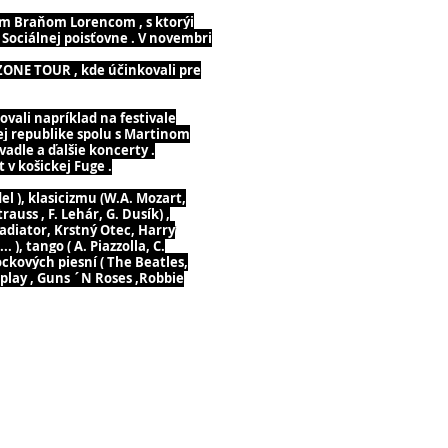
om Braňom Lorencom , s ktorýi
 Sociálnej poisťovne . V novembri
ONE TOUR , kde účinkovali pre
vali napríklad na festivale
j republike spolu s Martinom
adle a ďalšie koncerty .
v košickej Fuge .
l ), klasicizmu (W.A. Mozart,
auss , F. Lehár, G. Dusík) ,
adiator, Krstný Otec, Harry
, tango ( A. Piazzolla, C.
rockových piesní ( The Beatles,
dplay , Guns ´N Roses ,Robbie