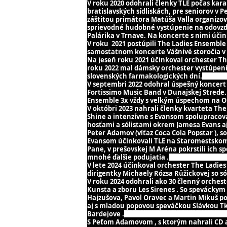
V roku 2020 odohrali členky TLE počas k
bratislavských sídliskách, pre seniorov v 
záštitou primátora Matúša Valla organizov
sprievodné hudobné vystúpenie na odovzdá
Palárika v Trnave. Na koncerte s nimi účin
V roku 2021 postúpili The Ladies Ensemble
samostatnom koncerte Vášnivé storočia v 
Na jeseň roku 2021 účinkoval orchester T
roku 2022 mal dámsky orchester vystúpenie
slovenských farmakologických dní.
V septembri 2022 odohral úspešný koncert 
Fortissimo Music Band v Dunajskej Strede.
Ensemble 3x vždy s veľkým úspechom na O
V októbri 2023 nahrali členky kvarteta T
Shine a intenzívne s Evansom spolupracova
hosťami a sólistami okrem Jamesa Evans aj j
Peter Adamov (víťaz Coca Cola Popstar ), s
Evansom účinkovali TLE na Staromestskom ku
Pane, v prešovskej M Aréna pokrstili ich 
mnohé ďalšie podujatia .
V lete 2024 účinkoval orchester The Ladi
dirigentky Michaely Rózsa Růžickovej so s
V roku 2024 odohrali ako 30 členný orches
Kunsta a zboru Les Sirenes . So speváckym
Hajzušova, Pavol Oravec a Martin Mikuš p
aj s mladou popovou speváčkou Slávkou Tká
Bardejove .
S Peťom Adamovom , s ktorým nahrali CD al