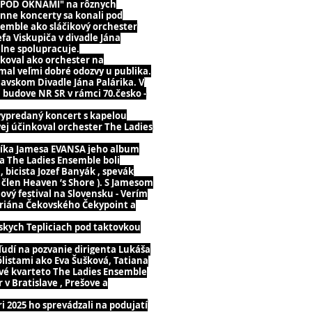
E POD OKNAMI" na rôznych
énne koncerty sa konali pod
semble ako sláčikový orchester
a Viskupiča v divadle Jána
elne spolupracuje.
nkoval ako orchester na
mal veľmi dobré odozvy u publika.
avskom Divadle Jána Palárika. V
 budove NR SR v rámci 70.česko -
 vypredaný koncert s kapelou
ej účinkoval orchester The Ladies
bníka Jamesa EVANSA jeho album
a The Ladies Ensemble boli
 bicista Jozef Banyák , spevák
 člen Heaven ‘s Shore ). S Jamesom
ový festival na Slovensku - Verím
Mariána Čekovského Čekypoint a
skych Tepliciach pod taktovkou
ľudí na pozvanie dirigenta Lukáša
ólistami ako Eva Šušková, Tatiana
vé kvarteto The Ladies Ensemble
v Bratislave , Prešove a
 2025 ho sprevádzali na podujatí