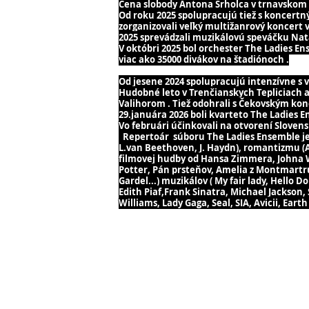
Cena slobody Antona Srholca v trnavskom d
Od roku 2025 spolupracujú tiež s koncer
zorganizovali veľký multižanrový koncert v
2025 sprevádzali muzikálovú speváčku Nat
V októbri 2025 bol orchester The Ladies
viac ako 35000 divákov na štadiónoch .
Od jesene 2024 spolupracujú intenzívne s
Hudobné leto v Trenčianskych Tepliciach 
Valihorom . Tiež odohrali s Čekovským kon
29.januára 2026 boli kvarteto The Ladies 
Vo februári účinkovali na otvorení Slove
Repertoár súboru The Ladies Ensemble je ši
L.van Beethoven, J. Haydn), romantizmu (A. D
filmovej hudby od Hansa Zimmera, Johna Wil
Potter, Pán prsteňov, Amelia z Montmartru, 
Gardel...) muzikálov ( My fair lady, Hello D
Edith Piaf,Frank Sinatra, Michael Jackson,
Williams, Lady Gaga, Seal, SIA, Avicii, Eart