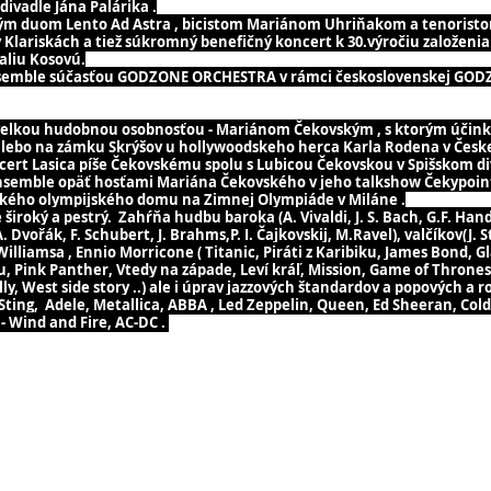
ivadle Jána Palárika .
tným duom Lento Ad Astra , bicistom Mariánom Uhriňakom a tenorist
 Klariskách a tiež súkromný benefičný koncert k 30.výročiu založenia
aliu Kosovú.
 Ensemble súčasťou GODZONE ORCHESTRA v rámci československej GODZ
 velkou hudobnou osobnosťou - Mariánom Čekovským , s ktorým účinko
alebo na zámku Skrýšov u hollywoodskeho herca Karla Rodena v Česke
cert Lasica píše Čekovskému spolu s Lubicou Čekovskou v Spišskom div
Ensemble opäť hosťami Mariána Čekovského v jeho talkshow Čekypoint 
nského olympijského domu na Zimnej Olympiáde v Miláne .
roký a pestrý. Zahŕňa hudbu baroka (A. Vivaldi, J. S. Bach, G.F. Hande
vořák, F. Schubert, J. Brahms,P. I. Čajkovskij, M.Ravel), valčíkov(J. Str
liamsa , Ennio Morricone ( Titanic, Piráti z Karibiku, James Bond, Gl
Pink Panther, Vtedy na západe, Leví kráľ, Mission, Game of Thrones... )
olly, West side story ..) ale i úprav jazzových štandardov a popových a 
 Sting, Adele, Metallica, ABBA , Led Zeppelin, Queen, Ed Sheeran, Col
h - Wind and Fire, AC-DC .