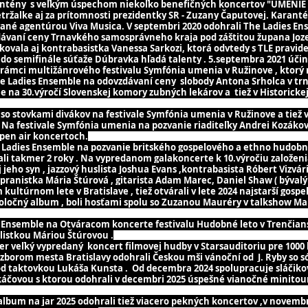
arantény s veľkým úspechom niekoľko benefičných koncertov "UMENI
Petržalke aj za prítomnosti prezidentky SR - Zuzany Čaputovej. Karant
ané agentúrou Viva Musica. V septembri 2020 odohrali The Ladies En
vaní ceny Trnavkého samosprávneho kraja pod záštitou župana Jozef
kovala aj kontrabasistka Vanessa Sarkozi, ktorá odvtedy s TLE pravid
 do semifinále súťaže Dúbravka hľadá talenty . 5.septembra 2021 úči
rámci multižánrového festivalu Symfónia umenia v Ružinove , ktorý 
he Ladies Ensemble na odovzdávaní ceny slobody Antona Srholca v trn
 na 30.výročí Slovenskej komory zubných lekárov a tiež v Historickej
so stovkami divákov na festivale Symfónia umenia v Ružinove a tiež
 Na festivale Symfónia umenia na pozvanie riaditeľky Andrei Kozákov
pen air koncertoch.
he Ladies Ensemble na pozvanie britského gospelového a ethno hudo
li takmer 2 roky . Na vypredanom galakoncerte k 10.výročiu založeni
eho syn , jazzový huslista Joshua Evans ,kontrabasista Róbert Vizvári,
opranistka Mária Štúrová , gitarista Adam Marec, Daniel Shaw ( bývalý
ltúrnom lete v Bratislave , tiež otvárali v lete 2024 najstarší gospel
spoločný album , boli hosťami spolu so Zuzanou Mauréry v talkshow 
es Ensemble na Otváracom koncerte festivalu Hudobné leto v Trenčian
ólistkou Máriou Štúrovou .
ter veľký vypredaný koncert filmovej hudby v Starsauditoriu pre 1000 
 zborom mesta Bratislavy odohrali Českou mši vánoční od J. Ryby so s
od taktovkou Lukáša Kunsta . Od decembra 2024 spolupracuje sláčiko
čovou s ktorou odohrali v decembri 2025 úspešné vianočné minitour 
bum na jar 2025 odohrali tiež viacero pekných koncertov ,v novembri